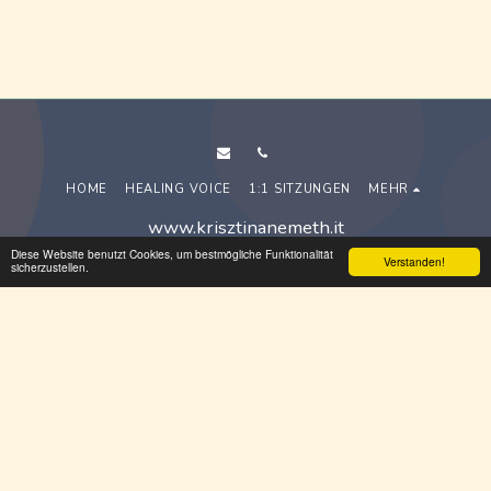
HOME
HEALING VOICE
1:1 SITZUNGEN
MEHR
www.krisztinanemeth.it
Copyright © 2026 Alle Rechte vorbehalten.
Diese Website benutzt Cookies, um bestmögliche Funktionalität
Verstanden!
sicherzustellen.
Terms
|
Privacy
|
Accessibility
ABONNIEREN