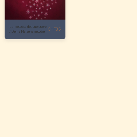
La melodia del tuo cuore
CHF
35
/ Deine Herzensmelodie