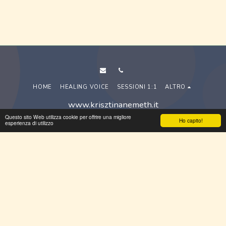
HOME
HEALING VOICE
SESSIONI 1:1
ALTRO
www.krisztinanemeth.it
Copyright © 2026 Tutti i diritti riservati
Questo sito Web utilizza cookie per offrire una migliore
Ho capito!
esperienza di utilizzo
Termini
|
Privacy
|
Accessibilità
ISCRIVITI